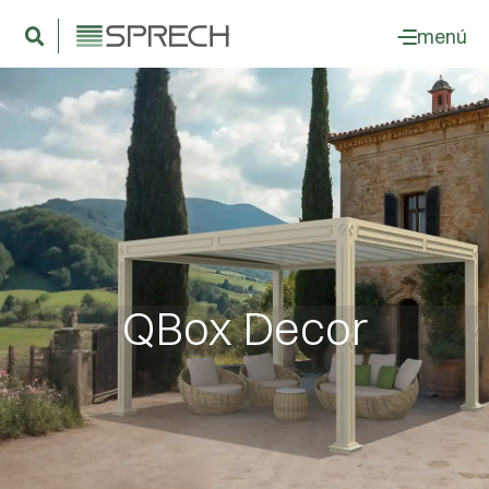
menú
QBox Decor