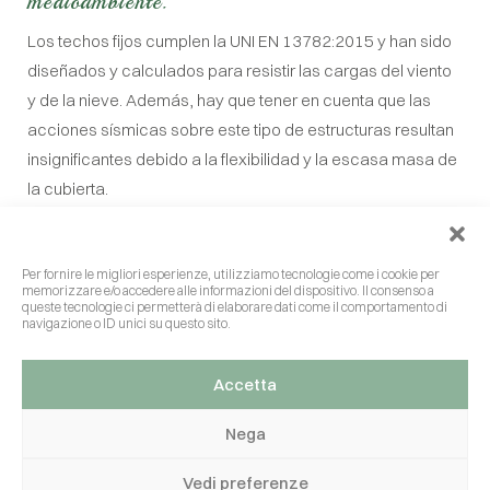
medioambiente.
Los techos fijos cumplen la UNI EN 13782:2015 y han sido
diseñados y calculados para resistir las cargas del viento
y de la nieve. Además, hay que tener en cuenta que las
acciones sísmicas sobre este tipo de estructuras resultan
insignificantes debido a la flexibilidad y la escasa masa de
la cubierta.
Las pérgolas y las cubiertas bioclimáticas llevan el
marcado CE porque cumplen la UNI EN 13561:2015 y la
Per fornire le migliori esperienze, utilizziamo tecnologie come i cookie per
normativa legal aplicable. Los acristalamientos cumplen la
memorizzare e/o accedere alle informazioni del dispositivo. Il consenso a
UNI EN 14351:2018.
queste tecnologie ci permetterà di elaborare dati come il comportamento di
navigazione o ID unici su questo sito.
Accetta
Nega
Vedi preferenze