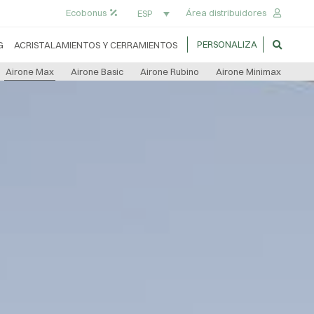
Ecobonus
Área distribuidores
ESP
PERSONALIZA
G
ACRISTALAMIENTOS Y CERRAMIENTOS
Airone Max
Airone Basic
Airone Rubino
Airone Minimax