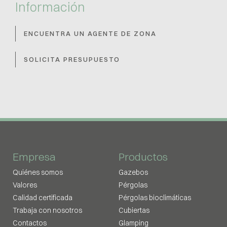
Información
ENCUENTRA UN AGENTE DE ZONA
SOLICITA PRESUPUESTO
Empresa
Productos
Quiénes somos
Gazebos
Valores
Pérgolas
Calidad certificada
Pérgolas bioclimáticas
Trabaja con nosotros
Cubiertas
Contactos
Glamping