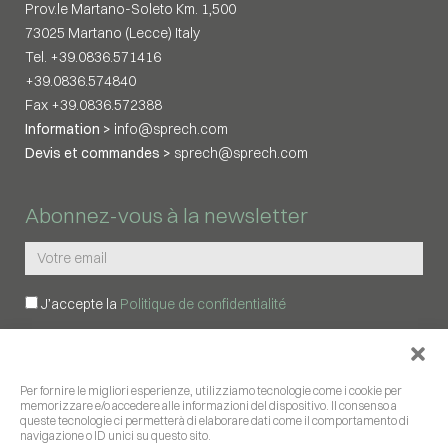
Prov.le Martano-Soleto Km. 1,500
73025 Martano (Lecce) Italy
Tel. +39.0836.571416
+39.0836.574840
Fax +39.0836.572388
Information >
info@sprech.com
Devis et commandes >
sprech@sprech.com
Abonnez-vous à la newsletter
J’accepte la
Politique de confidentialité
ABONNEZ-MOI
Per fornire le migliori esperienze, utilizziamo tecnologie come i cookie per
memorizzare e/o accedere alle informazioni del dispositivo. Il consenso a
SUIVEZ-NOUS
queste tecnologie ci permetterà di elaborare dati come il comportamento di
navigazione o ID unici su questo sito.