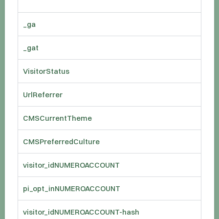
_ga
_gat
VisitorStatus
UrlReferrer
CMSCurrentTheme
CMSPreferredCulture
visitor_idNUMEROACCOUNT
pi_opt_inNUMEROACCOUNT
visitor_idNUMEROACCOUNT-hash