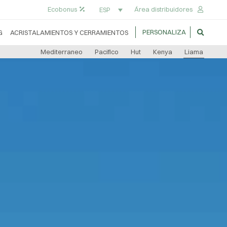
Ecobonus
Área distribuidores
ESP
PERSONALIZA
G
ACRISTALAMIENTOS Y CERRAMIENTOS
Mediterraneo
Pacifico
Hut
Kenya
Liama