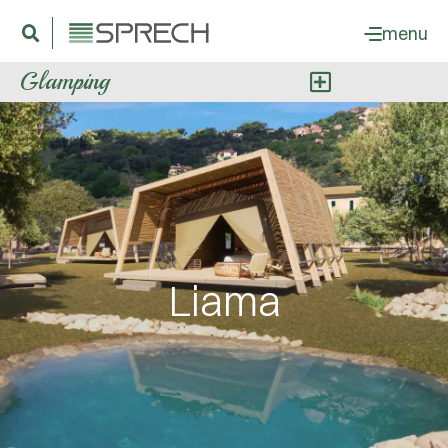
menu
Glamping
Liama