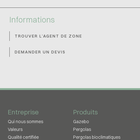
Informations
TROUVER L’AGENT DE ZONE
DEMANDER UN DEVIS
Entreprise
Produits
Qui nous sommes
Gazebo
Valeurs
Pergolas
Qualité certifiée
Pergolas bioclimatiques