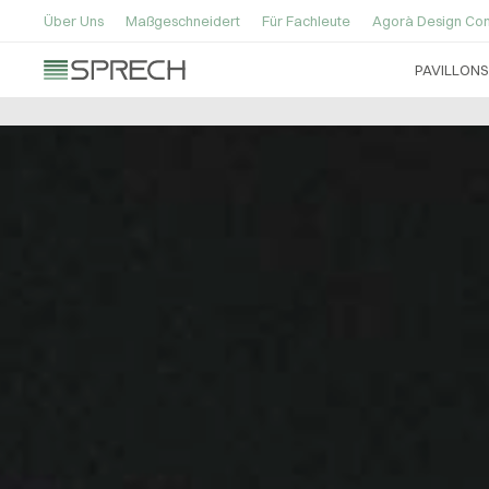
Über Uns
Maßgeschneidert
Für Fachleute
Agorà Design Con
PAVILLONS