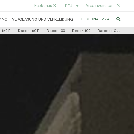
Ecobonus
Area rivenditori
DEU
PERSONALIZZA
ING
VERGLASUNG UND VERKLEIDUNG
 150 P
Decor 150 P
Decor 100
Decor 100
Barocco Out