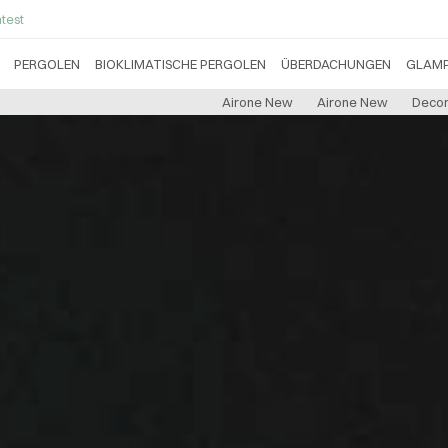
test
PERGOLEN
BIOKLIMATISCHE PERGOLEN
ÜBERDACHUNGEN
GLAMP
Airone New
Airone New
Decor