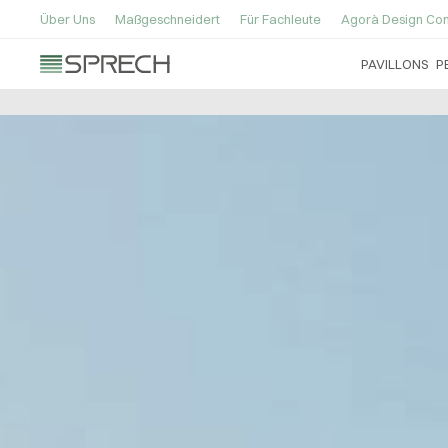
Über Uns
Maßgeschneidert
Für Fachleute
Agorà Design Con
PAVILLONS
P