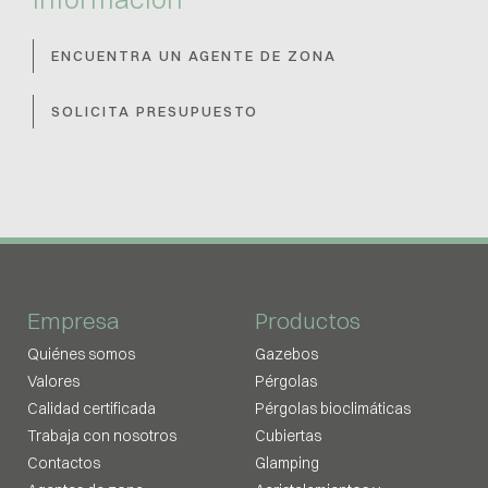
ENCUENTRA UN AGENTE DE ZONA
SOLICITA PRESUPUESTO
Empresa
Productos
Quiénes somos
Gazebos
Valores
Pérgolas
Calidad certificada
Pérgolas bioclimáticas
Trabaja con nosotros
Cubiertas
Contactos
Glamping