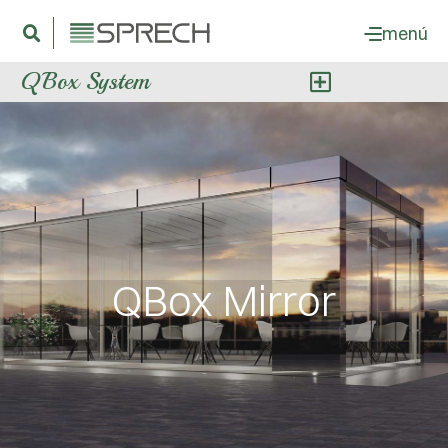
menú
QBox System
QBox Mirror