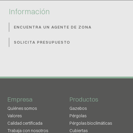
Información
ENCUENTRA UN AGENTE DE ZONA
SOLICITA PRESUPUESTO
Empresa
Productos
Quiénes somos
Gazebos
Valores
Pérgolas
Calidad certificada
Pérgolas bioclimáticas
Trabaja con nosotros
Cubiertas