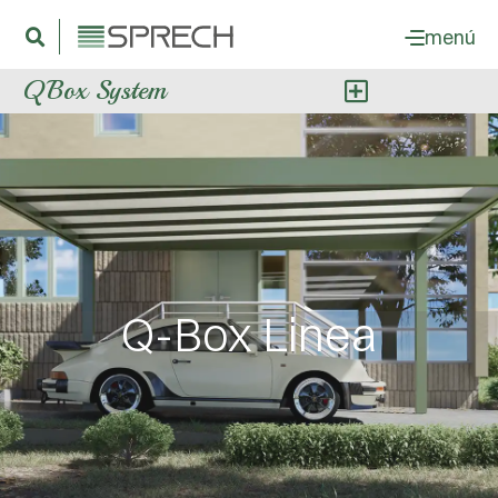
menú
QBox System
Q-Box Linea