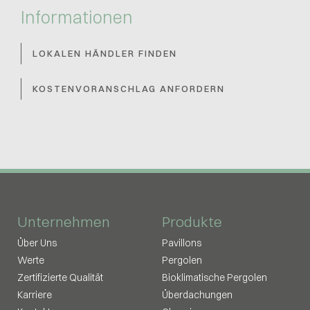
Informationen
LOKALEN HÄNDLER FINDEN
KOSTENVORANSCHLAG ANFORDERN
Unternehmen
Produkte
Über Uns
Pavillons
Werte
Pergolen
Zertifizierte Qualität
Bioklimatische Pergolen
Karriere
Überdachungen