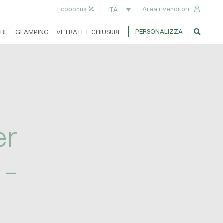
Ecobonus
Area rivenditori
ITA
PERSONALIZZA
RE
GLAMPING
VETRATE E CHIUSURE
er
 –