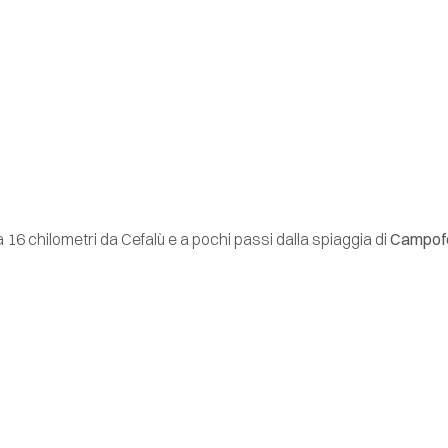
 a 16 chilometri da Cefalù e a pochi passi dalla spiaggia di
Campofel
inattività, grazie all’investimento di 12 milioni di euro da parte del
o
, l’Himera Beach Club è delimitato da alte palme e da una lunga s
ervizi privati e una piscina attrezzata e area outdoor.
rrazza esterna con vista giardino
, sono le location dove vengono s
è incentrato il nostro progetto outdoor.