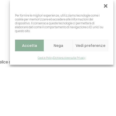
Per fornire le migliori esperienze, utilizziamo tecnologie come i
cookie per memorizzare e/o accedere alle informazioni del
dispositivo. Il consenso a queste tecnologie ci permetterà di
elaborare dati come il comportamento di navigazione o ID unici su
questo sito.
Accetta
Nega
Vedi preferenze
Cookie Policy
Dichiarazione sulla Privacy
ice di Roccella
(Palermo), ha
 tour operator
Aeroviaggi
.
piaggia di sabbia. Disposto su tre
erviti a buffet i pasti, con proposte