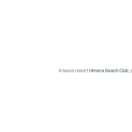
Il nuovo resort
Himera Beach Club
,
riaperto i battenti dopo otto anni di 
Costruito in tipico
stile mediterrane
piani, offre 149 camere complete di s
Un’ampia sala climatizzata e una
te
culinarie sempre diverse e su cui si 