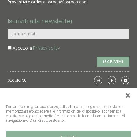
Preventivi e ordini >
sprech@sprech.com
Iscriviti alla newsletter
Accetto la
Privacy policy
ISCRIVIMI
SEGUICI SU
Privacy policy
|
Cookie policy
|
Segnalazioni
Per fornire le migliori esperienze, utilizziamo tecnologie come i cookie per
memorizzare e/o accedere alle informazioni del dispositivo. Il consenso a
queste tecnologie ci permetterà di elaborare dati come il comportamento di
PR Puglia FESR FSE+ 2021-2027 – Azione 1.2 – 1.7 Servizi per l’innovazione e
navigazione o ID unici su questo sito.
l’avanzamento tecnologico e interventi per la trasformazione digitale a supporto
delle PMI” - Avviso “TRASFORMAZIONI ↗