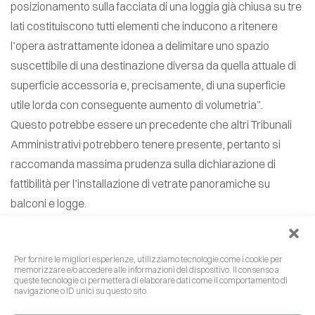
posizionamento sulla facciata di una loggia già chiusa su tre
lati costituiscono tutti elementi che inducono a ritenere
l’opera astrattamente idonea a delimitare uno spazio
suscettibile di una destinazione diversa da quella attuale di
superficie accessoria e, precisamente, di una superficie
utile lorda con conseguente aumento di volumetria”.
Questo potrebbe essere un precedente che altri Tribunali
Amministrativi potrebbero tenere presente, pertanto si
raccomanda massima prudenza sulla dichiarazione di
fattibilità per l’installazione di vetrate panoramiche su
balconi e logge.
Per fornire le migliori esperienze, utilizziamo tecnologie come i cookie per
memorizzare e/o accedere alle informazioni del dispositivo. Il consenso a
queste tecnologie ci permetterà di elaborare dati come il comportamento di
navigazione o ID unici su questo sito.
PREVIOUS POST
NEXT POST