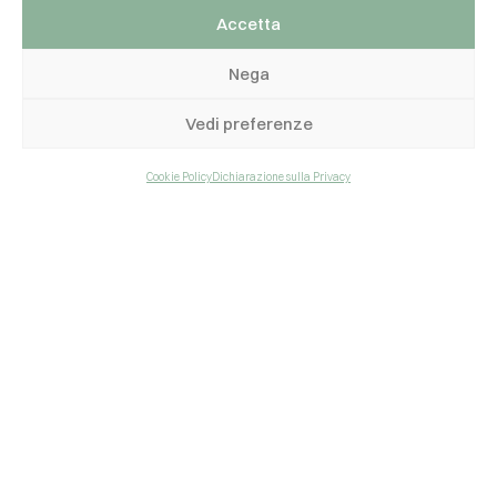
Accetta
Nega
Vedi preferenze
Cookie Policy
Dichiarazione sulla Privacy
Azienda
Prodotti
Chi siamo
Gazebo
Valori
Pergole
Qualità certificata
Pergole bioclimatiche
Lavora con noi
Coperture
Contatti
Glamping
Agenti di zona
Vetrate e chiusure
Trasparenza
Contatti
Prov.le Martano-Soleto Km. 1,500