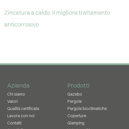
Zincatura a caldo: il migliore trattamento
anticorrosivo
Azienda
Prodotti
Chi siamo
Gazebo
Valori
Pergole
Qualità certificata
Pergole bioclimatiche
Lavora con noi
Coperture
Contatti
Glamping