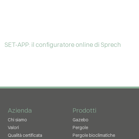
SET-APP: il configuratore online di Sprech
Azienda
Prodotti
Chi siamo
Gazebo
Valori
Pergole
Qualità certificata
Pergole bioclimatiche