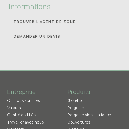
Informations
TROUVER L’AGENT DE ZONE
DEMANDER UN DEVIS
Entreprise
Produits
Qui nous sommes
Gazebo
Valeurs
Pergolas
Qualité certifiée
Pergolas bioclimatiques
Travailler avec nous
Couvertures