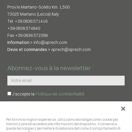
Prov.le Martano-Soleto Km. 1,500
73025 Martano (Lecce) Italy
Tel. +39.0836.571416
+39.0836.574840
Fax +39.0836.572388
Information >
info@sprech.com
Devis et commandes >
sprech@sprech.com
Abonnez-vous à la newsletter
J’accepte la
Politique de confidentialité
ABONNEZ-MOI
Per fornire le migliori esperienze, utilizziamo tecnologie come i cookie per
memorizzare e/o accedere alle informazioni del dispositivo. Il consenso a
SUIVEZ-NOUS
queste tecnologie ci permetterà di elaborare dati come il comportamento di