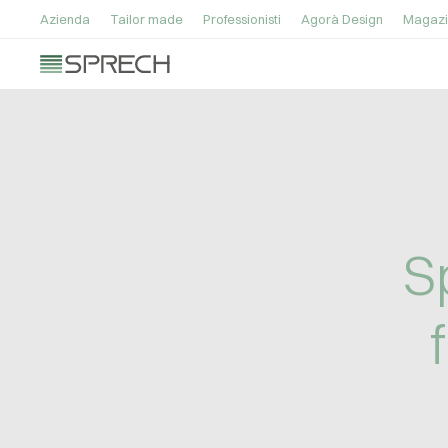
Azienda
Tailor made
Professionisti
Agorà Design
Magazi
S