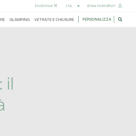
Ecobonus
Area rivenditori
ITA
PERSONALIZZA
RE
GLAMPING
VETRATE E CHIUSURE
il
à