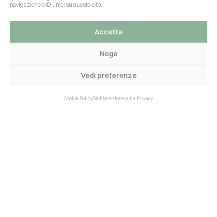
navigazione o ID unici su questo sito.
Accetta
Nega
Vedi preferenze
PREVIOUS POST
NEXT POST
Cookie Policy
Dichiarazione sulla Privacy
Azienda
Prodotti
Chi siamo
Gazebo
Valori
Pergole