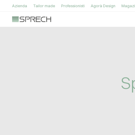
Azienda
Tailor made
Professionisti
Agorà Design
Magazi
S