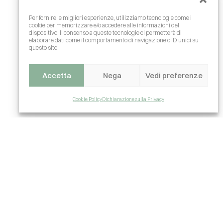
Per fornire le migliori esperienze, utilizziamo tecnologie come i
cookie per memorizzare e/o accedere alle informazioni del
dispositivo. Il consenso a queste tecnologie ci permetterà di
elaborare dati come il comportamento di navigazione o ID unici su
questo sito.
Accetta
Nega
Vedi preferenze
Cookie Policy
Dichiarazione sulla Privacy
per il mondo dell’edilizia e
 mondo delle costruzioni,