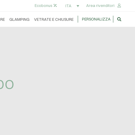
Ecobonus
Area rivenditori
ITA
PERSONALIZZA
RE
GLAMPING
VETRATE E CHIUSURE
po