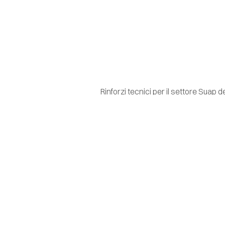
Rinforzi tecnici per il settore Suap d
autorizzazioni per l’installazione de
autorizzazione per l’installazione de
Dehors ad Andri
attesa
La burocrazia è sempre abbastanza com