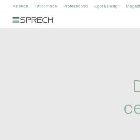
Azienda
Tailor made
Professionisti
Agorà Design
Magazi
D
ce