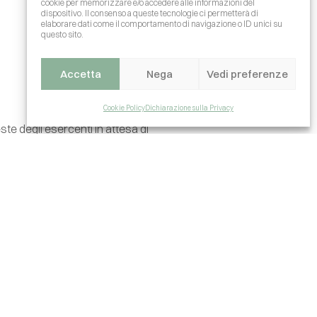
cookie per memorizzare e/o accedere alle informazioni del
dispositivo. Il consenso a queste tecnologie ci permetterà di
elaborare dati come il comportamento di navigazione o ID unici su
questo sito.
Accetta
Nega
Vedi preferenze
Cookie Policy
Dichiarazione sulla Privacy
este degli esercenti in attesa di
state e della stagione turistica e le
a in sospeso.
toranti in
storanti dii Andria. L’
ufficio tecnico