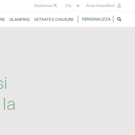
Ecobonus
Area rivenditori
ITA
PERSONALIZZA
RE
GLAMPING
VETRATE E CHIUSURE
si
 la