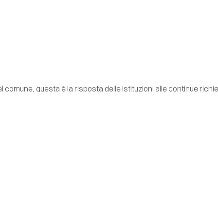
el comune, questa è la risposta delle istituzioni alle continue richi
i dehors ad Andria. Malgrado il meteo, siamo ormai a ridosso dell’e
i
dehors ad Andria
, in particolare nel centro storico, sono ancor
a: proprietari di bar e ris
plessa e rischia di rallentare i profitti dei proprietari di bar e ri