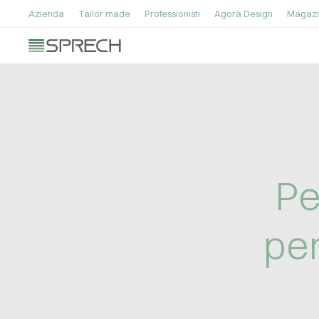
Azienda
Tailor made
Professionisti
Agorà Design
Magazi
Pe
pe