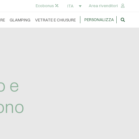
Ecobonus
Area rivenditori
ITA
PERSONALIZZA
RE
GLAMPING
VETRATE E CHIUSURE
o e
ono