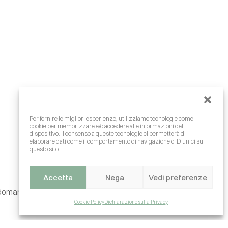
Per fornire le migliori esperienze, utilizziamo tecnologie come i
cookie per memorizzare e/o accedere alle informazioni del
dispositivo. Il consenso a queste tecnologie ci permetterà di
elaborare dati come il comportamento di navigazione o ID unici su
questo sito.
Accetta
Nega
Vedi preferenze
omanda: è necessario richiedere i
Cookie Policy
Dichiarazione sulla Privacy