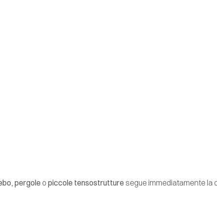
ebo
,
pergole
o
piccole tensostrutture
segue immediatamente la d