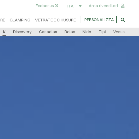
Ecobonus
Area rivenditori
ITA
PERSONALIZZA
RE
GLAMPING
VETRATE E CHIUSURE
K
Discovery
Canadian
Relax
Nido
Tipi
Venus