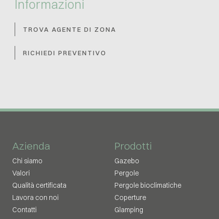
Informazioni
TROVA AGENTE DI ZONA
RICHIEDI PREVENTIVO
Azienda
Prodotti
Chi siamo
Gazebo
Valori
Pergole
Qualità certificata
Pergole bioclimatiche
Lavora con noi
Coperture
Contatti
Glamping