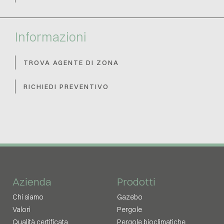
Informazioni
TROVA AGENTE DI ZONA
RICHIEDI PREVENTIVO
Azienda
Prodotti
Chi siamo
Gazebo
Valori
Pergole
Qualità certificata
Pergole bioclimatiche