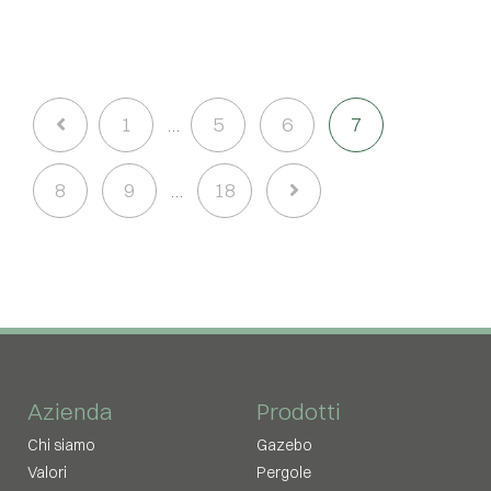
1
5
6
7
…
8
9
18
…
Azienda
Prodotti
Chi siamo
Gazebo
Valori
Pergole