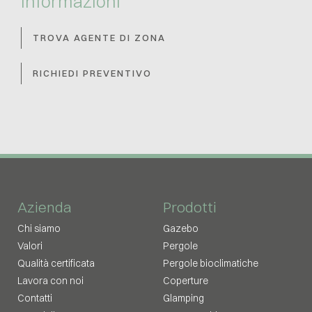
Informazioni
TROVA AGENTE DI ZONA
RICHIEDI PREVENTIVO
Azienda
Prodotti
Chi siamo
Gazebo
Valori
Pergole
Qualità certificata
Pergole bioclimatiche
Lavora con noi
Coperture
Contatti
Glamping