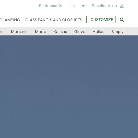
Ecobonus
Reseller Area
ENG
CUSTOMIZE
GLAMPING
GLASS PANELS AND CLOSURES
no
Mercurio
Marte
Kansas
Giove
Helios
Simply