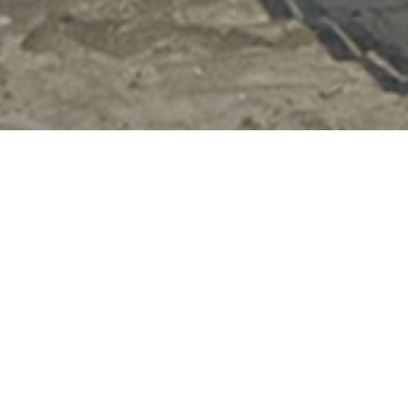
PERGOLA URANO
The Urano pergola is designed 
Aluminum structure and retract