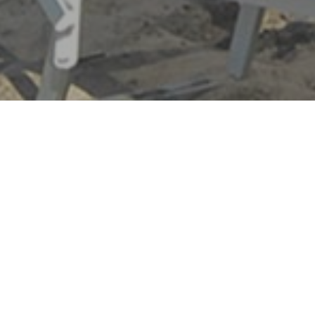
to cover large outdoor spaces.
able cover in blackout PVC.