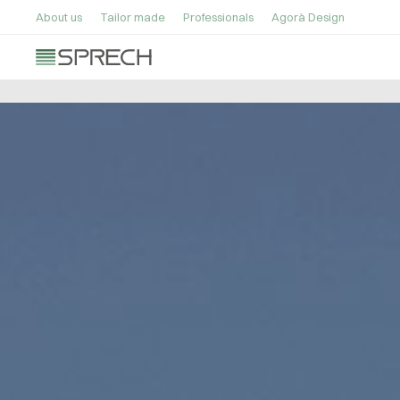
About us
Tailor made
Professionals
Agorà Design