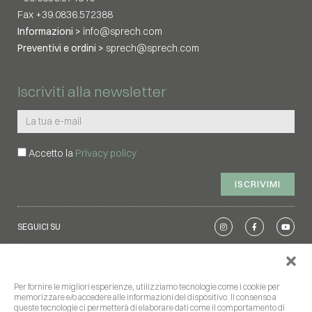
Fax +39.0836.572388
Informazioni >
info@sprech.com
Preventivi e ordini >
sprech@sprech.com
Iscriviti alla newsletter
Accetto la
Privacy policy
ISCRIVIMI
SEGUICI SU
Privacy policy
|
Cookie policy
|
Segnalazioni
Per fornire le migliori esperienze, utilizziamo tecnologie come i cookie per
memorizzare e/o accedere alle informazioni del dispositivo. Il consenso a
queste tecnologie ci permetterà di elaborare dati come il comportamento di